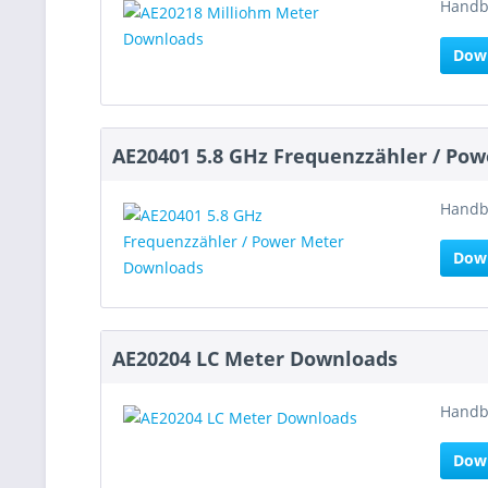
Handbu
Dow
AE20401 5.8 GHz Frequenzzähler / Po
Handbu
Dow
AE20204 LC Meter Downloads
Handbu
Dow