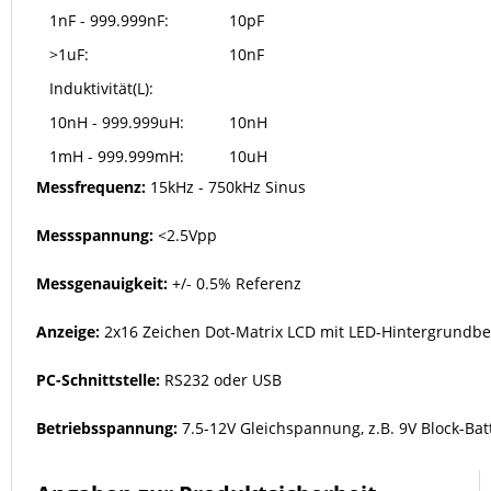
1nF - 999.999nF:
10pF
>1uF:
10nF
Induktivität(L):
10nH - 999.999uH:
10nH
1mH - 999.999mH:
10uH
Messfrequenz:
15kHz - 750kHz Sinus
Messspannung:
<2.5Vpp
Messgenauigkeit:
+/- 0.5% Referenz
Anzeige:
2x16 Zeichen Dot-Matrix LCD mit LED-Hintergrundb
PC-Schnittstelle:
RS232 oder USB
Betriebsspannung:
7.5-12V Gleichspannung, z.B. 9V Block-Bat