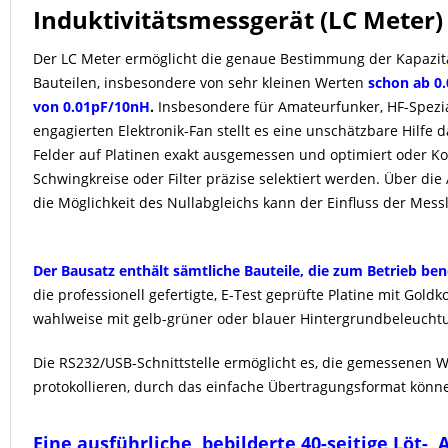
Induktivitätsmessgerät (LC Meter)
Der LC Meter ermöglicht die genaue Bestimmung der Kapazitä
Bauteilen, insbesondere von sehr kleinen Werten
schon ab 0
von 0.01pF/10nH
.
Insbesondere für Amateurfunker, HF-Spezia
engagierten Elektronik-Fan stellt es eine unschätzbare Hilfe d
Felder auf Platinen exakt ausgemessen und optimiert oder K
Schwingkreise oder Filter präzise selektiert werden. Über die
die Möglichkeit des Nullabgleichs kann der Einfluss der Mess
Der Bausatz enthält sämtliche Bauteile, die zum Betrieb be
die professionell gefertigte, E-Test geprüfte Platine mit Gol
wahlweise mit gelb-grüner oder blauer Hintergrundbeleuchtung
Die RS232/USB-Schnittstelle ermöglicht es, die gemessenen W
protokollieren, durch das einfache Übertragungsformat könn
Eine ausführliche, bebilderte 40-seitige Löt-,