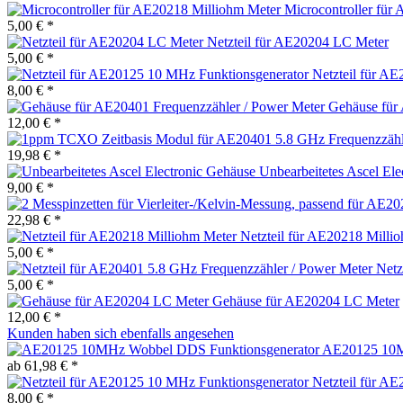
Microcontroller für
5,00 € *
Netzteil für AE20204 LC Meter
5,00 € *
Netzteil für A
8,00 € *
Gehäuse für
12,00 € *
19,98 € *
Unbearbeitetes Ascel Ele
9,00 € *
22,98 € *
Netzteil für AE20218 Milli
5,00 € *
Netz
5,00 € *
Gehäuse für AE20204 LC Meter
12,00 € *
Kunden haben sich ebenfalls angesehen
AE20125 10M
ab 61,98 € *
Netzteil für A
8,00 € *