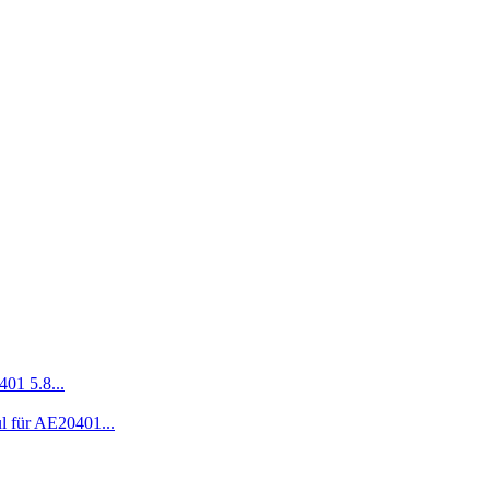
01 5.8...
 für AE20401...